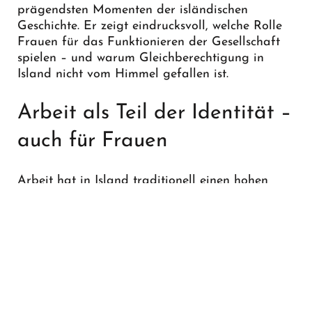
prägendsten Momenten der isländischen
Geschichte. Er zeigt eindrucksvoll, welche Rolle
Frauen für das Funktionieren der Gesellschaft
spielen – und warum Gleichberechtigung in
Island nicht vom Himmel gefallen ist.
Arbeit als Teil der Identität –
auch für Frauen
Arbeit hat in Island traditionell einen hohen
Stellenwert. Viele Menschen definieren sich stark
über ihre berufliche Tätigkeit – und das gilt seit
Jahrzehnten ebenso für Frauen. Bereits ab den
1960er‑Jahren waren die meisten Isländerinnen
berufstätig, unabhängig davon, ob sie
verheiratet waren oder Kinder hatten.
Gleichzeitig trugen sie meist zusätzlich die
Hauptverantwortung für Haushalt und Familie.