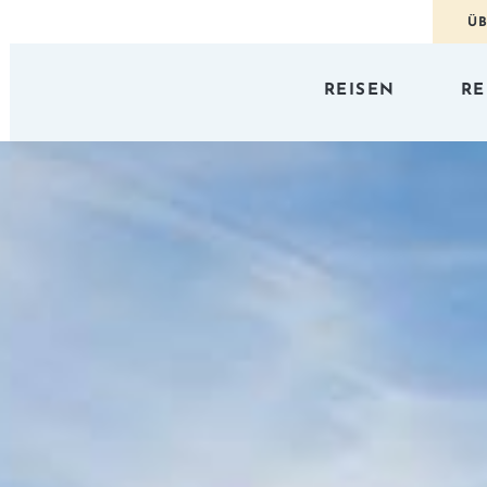
ÜB
REISEN
RE