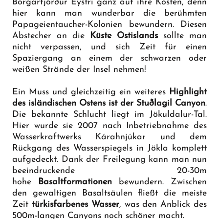
Borgarfjörður Eystri ganz auf ihre Kosten, denn
hier kann man wunderbar die berühmten
Papageientaucher-Kolonien bewundern. Diesen
Abstecher an die
Küste Ostislands
sollte man
nicht verpassen, und sich Zeit für einen
Spaziergang an einem der schwarzen oder
weißen Strände der Insel nehmen!
Ein Muss und gleichzeitig ein weiteres
Highlight
des isländischen Ostens ist der Stuðlagil Canyon
.
Die bekannte Schlucht liegt im Jökuldalur-Tal.
Hier wurde sie 2007 nach Inbetriebnahme des
Wasserkraftwerks Kárahnjúkar und dem
Rückgang des Wasserspiegels in Jökla komplett
aufgedeckt. Dank der Freilegung kann man nun
beeindruckende 20-30m
hohe
Basaltformationen
bewundern. Zwischen
den gewaltigen Basaltsäulen fließt die meiste
Zeit
türkisfarbenes Wasser
, was den Anblick des
500m-langen Canyons noch schöner macht.