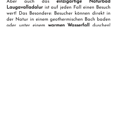
Aber auch das
einzigartige Naturbad
Laugavalladalur
ist auf jeden Fall einen Besuch
wert! Das Besondere: Besucher können direkt in
der Natur in einem geothermischen Bach baden
oder unter einem
warmen Wasserfall
duschen!
Auf die Warmwasserrechnung muss man hier
nicht achten. ;-)
Aber Achtung:
an manchen
Stellen ist das Wasser extrem heiß, deshalb
sollten Kinder nie unbeaufsichtigt gelassen
werden. Die „
grüne Oase
“ liegt westlich des
Flusses Jökulsá á Dal, in der Nähe eines
verlassenen Bauernhofs.
Zu guter Letzt muss natürlich das
Zentrum des
Ostens
erwähnt werden:
Egilsstaðir
. Es ist
die
größte Stadt in der Region
und von ihr aus
startet man problemlos zu zahlreichen
Wandertouren, Sehenswürdigkeiten und
Naturwundern. Die Stadt ist außerdem
hervorragend über den
Flughafen