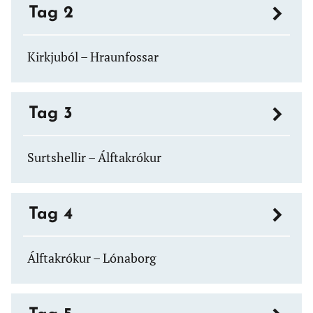
Tag 2
Kirkjuból – Hraunfossar
Tag 3
Surtshellir – Álftakrókur
Tag 4
Álftakrókur – Lónaborg