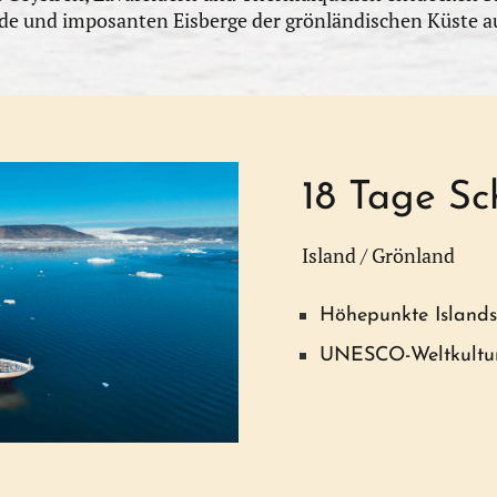
rde und imposanten Eisberge der grönländischen Küste a
18 Tage Sch
Island / Grönland
Höhepunkte Island
UNESCO-Weltkultur