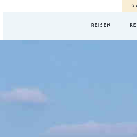
ÜB
REISEN
RE