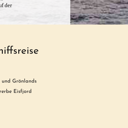
uf der
iffsreise
s und Grönlands
erbe Eisfjord