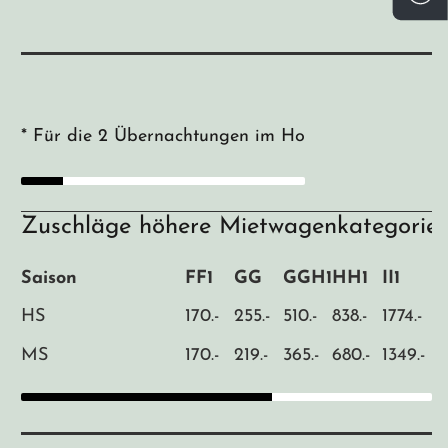
* Für die 2 Übernachtungen im Hochland übernachte
Zuschläge höhere Mietwagenkategorie*
Saison
FF1
GG
GGH1
HH1
II1
HS
170.-
255.-
510.-
838.-
1774.-
MS
170.-
219.-
365.-
680.-
1349.-