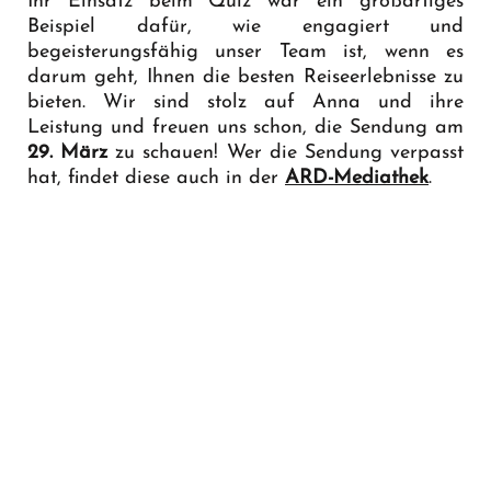
Ihr Einsatz beim Quiz war ein großartiges
Beispiel dafür, wie engagiert und
begeisterungsfähig unser Team ist, wenn es
darum geht, Ihnen die besten Reiseerlebnisse zu
bieten. Wir sind stolz auf Anna und ihre
Leistung und freuen uns schon, die Sendung am
29. März
zu schauen! Wer die Sendung verpasst
hat, findet diese auch in der
ARD-Mediathek
.
Wie in einem klassischen Reisebüro beraten wir
Sie als spezialisierter Reiseveranstalter gern zu
einer Islandreise.
Kontaktieren
Sie uns, um von
unserer Expertise und der Liebe zu Island zu
profitieren – das Team von Island Tours steht
Ihnen mit Rat und Tat zur Seite!
Nordlichter & heiße Quellen