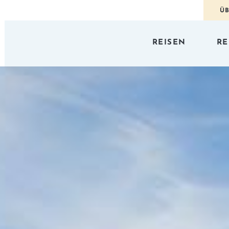
ÜB
REISEN
RE