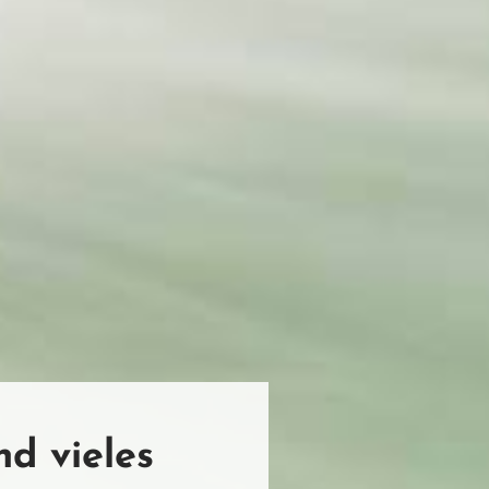
d vieles