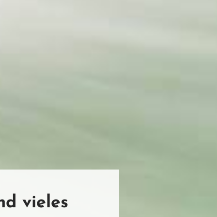
d vieles