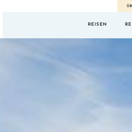
ÜB
REISEN
RE