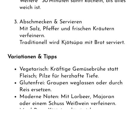
Weitere ~30 Minuten sanft köcheln, bis alles
weich ist.
Abschmecken & Servieren
Mit Salz, Pfeffer und frischen Kräutern
verfeinern.
Traditionell wird Kjötsúpa mit Brot serviert.
Variationen & Tipps
Vegetarisch: Kräftige Gemüsebrühe statt
Fleisch; Pilze für herzhafte Tiefe.
Glutenfrei: Graupen weglassen oder durch
Reis ersetzen.
Moderne Noten: Mit Lorbeer, Majoran
oder einem Schuss Weißwein verfeinern.
Meal‑Prep: Kjötsúpa lässt sich
hervorragend vorkochen – am nächsten
Tag schmeckt sie oft noch besser.