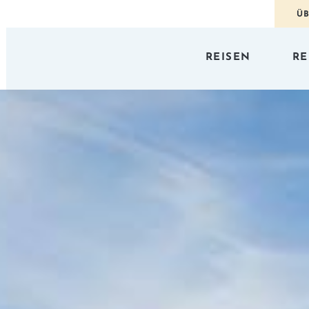
ÜB
REISEN
RE