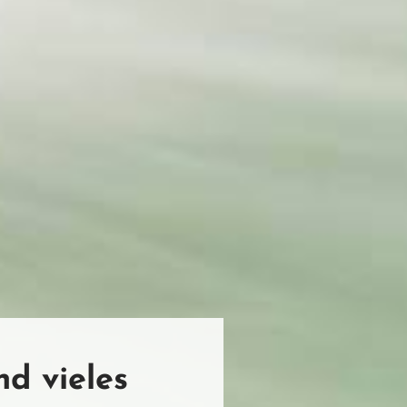
d vieles