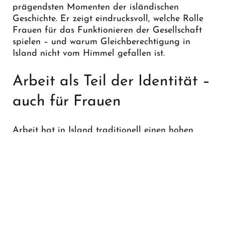
prägendsten Momenten der isländischen
Geschichte. Er zeigt eindrucksvoll, welche Rolle
Frauen für das Funktionieren der Gesellschaft
spielen – und warum Gleichberechtigung in
Island nicht vom Himmel gefallen ist.
Arbeit als Teil der Identität –
auch für Frauen
Arbeit hat in Island traditionell einen hohen
Stellenwert. Viele Menschen definieren sich stark
über ihre berufliche Tätigkeit – und das gilt seit
Jahrzehnten ebenso für Frauen. Bereits ab den
1960er‑Jahren waren die meisten Isländerinnen
berufstätig, unabhängig davon, ob sie
verheiratet waren oder Kinder hatten.
Gleichzeitig trugen sie meist zusätzlich die
Hauptverantwortung für Haushalt und Familie.